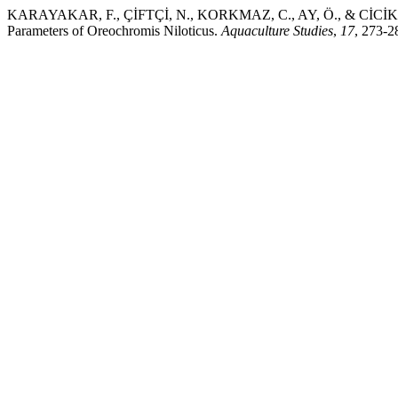
KARAYAKAR, F., ÇİFTÇİ, N., KORKMAZ, C., AY, Ö., & CİCİK, B. 
Parameters of Oreochromis Niloticus.
Aquaculture Studies
,
17
, 273-2