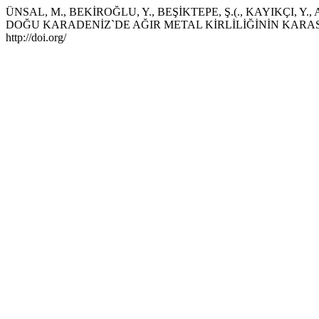
ÜNSAL, M., BEKİROĞLU, Y., BEŞİKTEPE, Ş.(., KAYIKÇI, Y., 
DOĞU KARADENİZ`DE AĞIR METAL KİRLİLİĞİNİN KARA
http://doi.org/