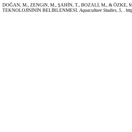
DOĞAN, M., ZENGiN, M., ŞAHİN, T., BOZALİ, M., & ÖZKE
TEKNOLOJİSİNİN BELİRLENMESİ.
Aquaculture Studies
,
5
, . ht