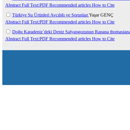
Abstract
Full Text:PDF
Recommended articles
How to Cite
Türkiye Su Ürünleri Avcılığı ve Sorunları
Yaşar GENÇ
Abstract
Full Text:PDF
Recommended articles
How to Cite
Doğu Karadeniz`deki Deniz Salyangozunun Rapana thomasiana 
Abstract
Full Text:PDF
Recommended articles
How to Cite